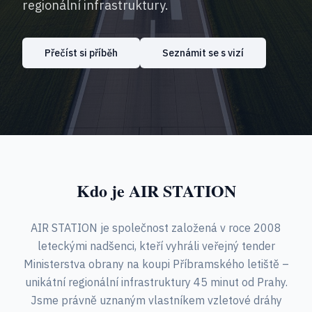
regionální infrastruktury.
Přečíst si příběh
Seznámit se s vizí
Kdo je AIR STATION
AIR STATION je společnost založená v roce 2008
leteckými nadšenci, kteří vyhráli veřejný tender
Ministerstva obrany na koupi Příbramského letiště –
unikátní regionální infrastruktury 45 minut od Prahy.
Jsme právně uznaným vlastníkem vzletové dráhy